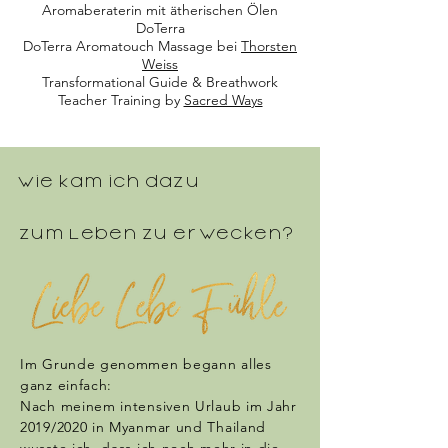
Aromaberaterin mit ätherischen Ölen
DoTerra
DoTerra Aromatouch Massage bei
Thorsten
Weiss
Transformational Guide & Breathwork
Teacher Training by
Sacred Ways
Wie kam ich dazu
zum Leben zu erwecken?
Im Grunde genommen begann alles
ganz einfach:
Nach meinem intensiven Urlaub im Jahr
2019/2020 in Myanmar und Thailand